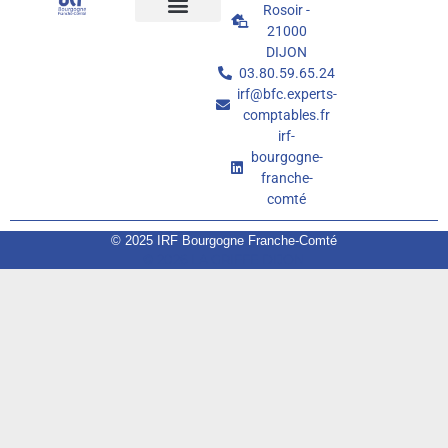
Qui sommes nous
Nos formations
Nos services
Informations pratiques
Portail JINIUS
Rosoir -
21000
DIJON
03.80.59.65.24
irf@bfc.experts-
comptables.fr
irf-
bourgogne-
franche-
comté
© 2025 IRF Bourgogne Franche-Comté
© 2026 LA GRIFFE DIJON