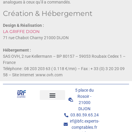
analogues à ceux qu’il a commandés.
Création & Hébergement
Design & Réalisation :
LA GRIFFE DIJON
71 rue Chabot Charny 21000 DIJON
Hébergement :
SAS OVH, 2 rue Kellermann – BP 80157 – 59053 Roubaix Cedex 1 –
France
Téléphone : 08 203 203 63 ( 0.118 €/mn) – Fax : + 33 (0) 3 20 20 09
58 – Site Internet :www.ovh.com
5 place du
Qui sommes nous
Nos formations
Nos services
Informations pratiques
Portail JINIUS
Rosoir -
21000
DIJON
03.80.59.65.24
irf@bfc.experts-
comptables.fr